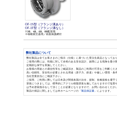
OF-1S型（フランジ溝あり）
OF-1F型（フランジ溝なし）
※3B、4B、6B、8B配管用
※移動変圧器用／前面保護網付
弊社製品について
弊社製品は全てお客さまのご指示（仕様）に基づいた受注生産品となってお
ご使用の際には、性能に対して余裕のある安全設計、故障による危険を最小
定期的な保守を実施してください。
お客様の用途との適合性等をご確認頂き、製品のご利用の可否をご判断くだ
高い信頼性、安全性が必要とされる用途（原子力、鉄道）や厳しい環境・条
当社営業担当にご相談下さい。
ご採用、ご利用に際しては日本及び関係各国の法令、規制、各種規格を遵守
塗装につきましては、標準的にアクリル樹脂塗装を施しておりますので塩害
は
予め塗装指示をして頂くことが必要となりますので、お問い合わせくださ
製品の保証に関しましては本ホームページの
「製品保証書」
によります。