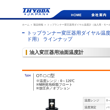
ホーム
＞
製品情報
＞
トップランナー変圧器用ダイヤル温度計（油入用・モー
トップランナー変圧器用ダイヤル温
ド用） ラインナップ
油入変圧器用油面温度計
OT-□-□型
Type
※温度レンジ：0～120℃
※NBR発泡樹脂フロート
※放圧弁／オプション
温度レンジ
0
温度測定
バ