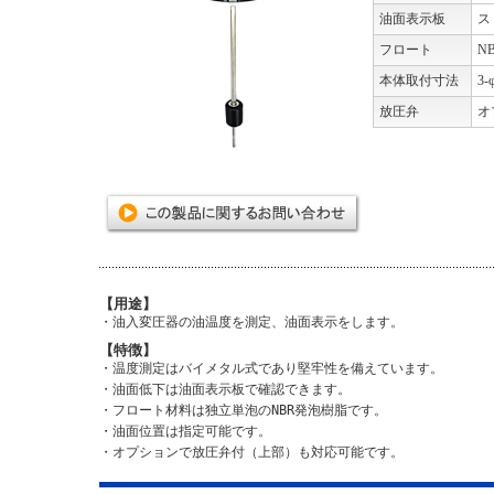
油面表示板
ス
フロート
N
本体取付寸法
3-
放圧弁
オ
【用途】
・油入変圧器の油温度を測定、油面表示をします。
【特徴】
・温度測定はバイメタル式であり堅牢性を備えています。
・油面低下は油面表示板で確認できます。
・フロート材料は独立単泡のNBR発泡樹脂です。
・油面位置は指定可能です。
・オプションで放圧弁付（上部）も対応可能です。