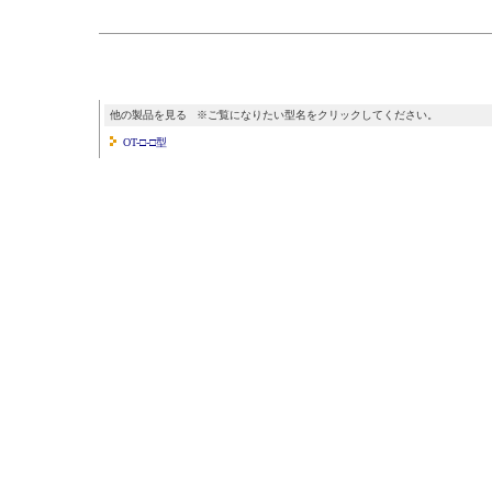
他の製品を見る ※ご覧になりたい型名をクリックしてください。
OT-□-□型