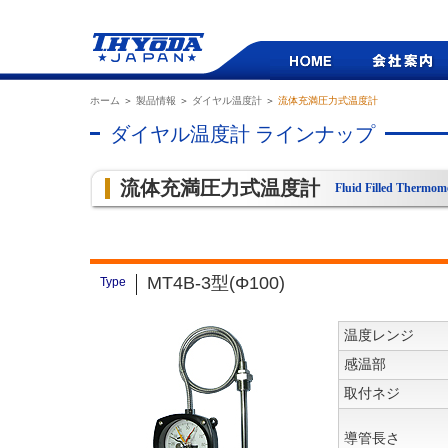
ホーム
＞
製品情報
＞
ダイヤル温度計
＞
流体充満圧力式温度計
ダイヤル温度計 ラインナップ
流体充満圧力式温度計
Fluid Filled Thermom
MT4B-3型(Φ100)
Type
温度レンジ
感温部
取付ネジ
導管長さ