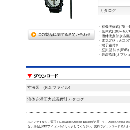
カタログ
・有機液体式(-70～4
・気体式(-200～600
・指針接点付き温度計
・電気定格：AC100V/0
・端子箱付き
・壁掛型 防水(IP65)
・最高指針(オプショ
寸法図 (PDFファイル)
流体充満圧力式温度計カタログ
PDFファイルをご覧頂くにはAdobe Acrobat Readerが必要です。Adobe Acrobat R
ない場合はGETアイコンをクリックしてください。無料でダウンロードできま