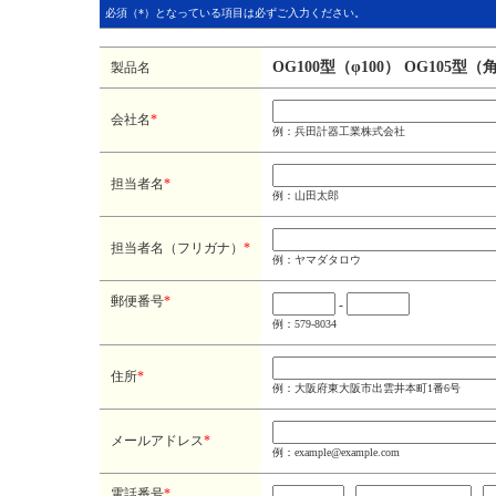
必須（*）となっている項目は必ずご入力ください。
OG100型（φ100） OG105型
製品名
会社名
*
例：兵田計器工業株式会社
担当者名
*
例：山田太郎
担当者名（フリガナ）
*
例：ヤマダタロウ
郵便番号
*
-
例：579-8034
住所
*
例：大阪府東大阪市出雲井本町1番6号
メールアドレス
*
例：example@example.com
電話番号
*