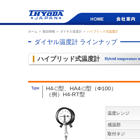
ホーム
＞
製品情報
＞
ダイヤル温度計
＞
ハイブリッド式温度計
ダイヤル温度計 ラインナップ
ハイブリッド式温度計
Hybrid temperature t
H4-□型、HA4-□型（Φ100）
Type
（例）H4-RT型
温度レンジ
感温部
取付ネジ