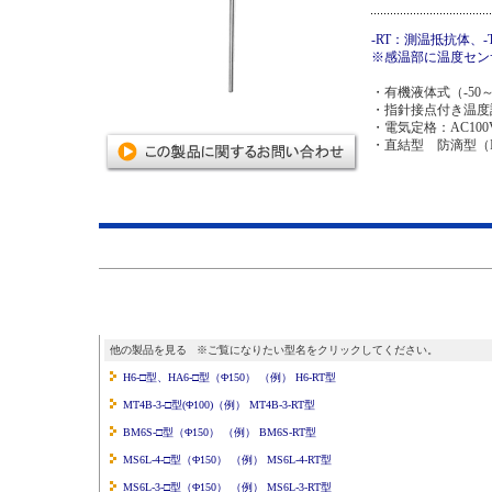
-RT：測温抵抗体、
※感温部に温度セン
・有機液体式（-50～
・指針接点付き温度
・電気定格：AC100V/0
・直結型 防滴型（
他の製品を見る ※ご覧になりたい型名をクリックしてください。
H6-□型、HA6-□型（Φ150） （例） H6-RT型
MT4B-3-□型(Φ100)（例） MT4B-3-RT型
BM6S-□型（Φ150） （例） BM6S-RT型
MS6L-4-□型（Φ150） （例） MS6L-4-RT型
MS6L-3-□型（Φ150） （例） MS6L-3-RT型