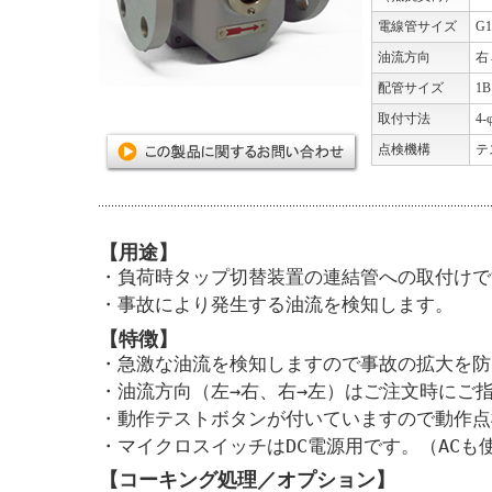
電線管サイズ
G1
油流方向
右
配管サイズ
1B
取付寸法
4-
点検機構
テ
【用途】
・負荷時タップ切替装置の連結管への取付けで
・事故により発生する油流を検知します。
【特徴】
・急激な油流を検知しますので事故の拡大を防
・油流方向（左→右、右→左）はご注文時にご
・動作テストボタンが付いていますので動作点
・マイクロスイッチはDC電源用です。（ACも
【コーキング処理／オプション】