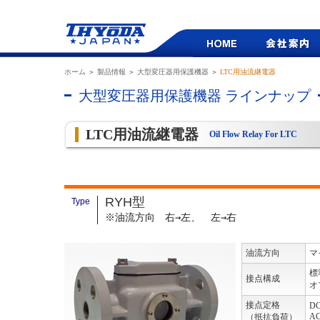
ホーム
＞
製品情報
＞
大型変圧器用保護機器
＞
LTC用油流継電器
大型変圧器用保護機器 ラインナップ
LTC用油流継電器
Oil Flow Relay For LTC
RYH型
Type
※油流方向 右→左、 左→右
油流方向
マ
標
接点構成
オ
接点定格
DC
AC
（抵抗負荷）