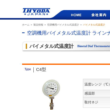
ホーム
＞
製品情報
＞
空調機用バイメタル式温度計
＞
バイメタル式温度計
空調機用バイメタル式温度計 ライン
バイメタル式温度計
Bimetal Dial Thermomete
C4型
Type
温度レンジ（℃
感温部
取付ネジ