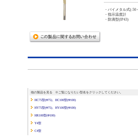
・バイメタル式(-50～
・指示温度計
・防滴型(IP43)
他の製品を見る ※ご覧になりたい型名をクリックしてください。
HC75型(Φ75)、HC100型(Φ100)
HY75型(Φ75)、HY100型(Φ100)
HR100型(Φ100)
Y4型
C4型