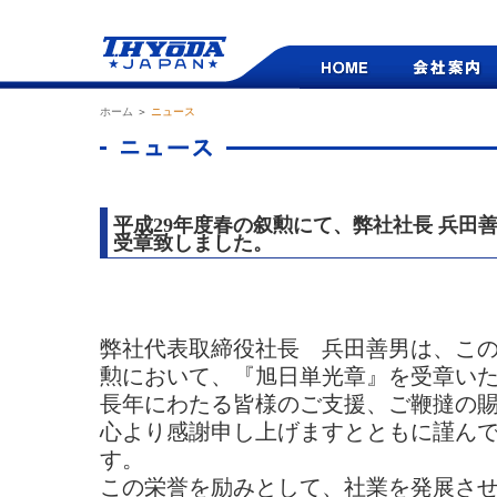
ホーム
＞
ニュース
平成29年度春の叙勲にて、弊社社長 兵田
受章致しました。
弊社代表取締役社長 兵田善男は、この
勲において、『旭日単光章』を受章い
長年にわたる皆様のご支援、ご鞭撻の
心より感謝申し上げますとともに謹ん
す。
この栄誉を励みとして、社業を発展さ