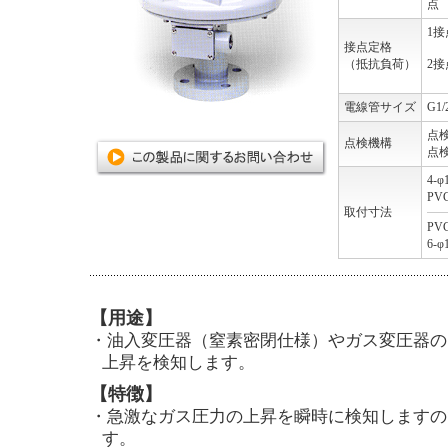
点
1接
接点定格
DC
（抵抗負荷）
2接
DC
電線管サイズ
G1/
点
点検機構
点
4-
PV
取付寸法
PV
6-φ
【用途】
・油入変圧器（窒素密閉仕様）やガス変圧器の
上昇を検知します。
【特徴】
・急激なガス圧力の上昇を瞬時に検知しますの
す。