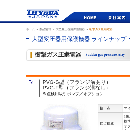
ホーム
＞
製品情報
＞
大型変圧器用保護機器
＞
衝撃ガス圧継電器
大型変圧器用保護機器 ラインナップ
衝撃ガス圧継電器
Sudden gas pressure reiay
PVG-S型（フランジ溝あり）
Type
PVG-F型（フランジ溝なし）
※点検用吸引ポンプ／オプション
接 点
マ
1
標
接点構成
オ