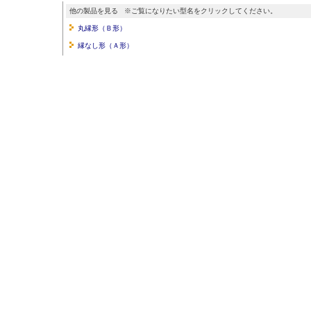
他の製品を見る ※ご覧になりたい型名をクリックしてください。
丸縁形（Ｂ形）
縁なし形（Ａ形）