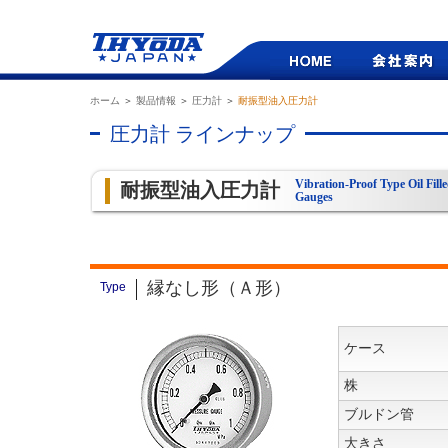
ホーム
＞
製品情報
＞
圧力計
＞
耐振型油入圧力計
圧力計 ラインナップ
Vibration-Proof Type Oil Fill
耐振型油入圧力計
Gauges
縁なし形（Ａ形）
Type
ケース
株
ブルドン管
大きさ