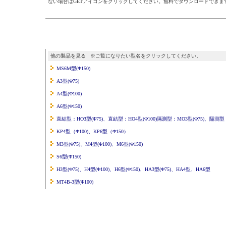
ない場合はGETアイコンをクリックしてください。無料でダウンロードできま
他の製品を見る ※ご覧になりたい型名をクリックしてください。
MS6M型(Φ150)
A3型(Φ75)
A4型(Φ100)
A6型(Φ150)
直結型：HO3型(Φ75)、直結型：HO4型(Φ100)隔測型：MO3型(Φ75)、隔測型：
KP4型（Φ100)、KP6型（Φ150）
M3型(Φ75)、M4型(Φ100)、M6型(Φ150)
S6型(Φ150)
H3型(Φ75)、H4型(Φ100)、H6型(Φ150)、HA3型(Φ75)、HA4型、HA6型
MT4B-3型(Φ100)