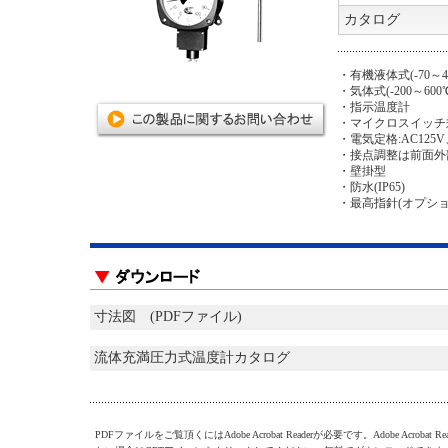
カタログ
・有機液体式(-70～4
・気体式(-200～600
・指示温度計
・マイクロスイッチ
・電気定格:AC125V、
・接点調整は前面外
・壁掛型
・防水(IP65)
・最高指針(オプショ
寸法図 (PDFファイル)
流体充満圧力式温度計カタログ
PDFファイルをご覧頂くにはAdobe Acrobat Readerが必要です。Adobe Acrobat R