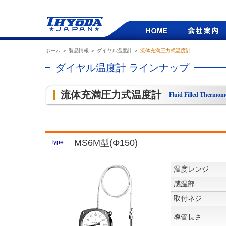
ホーム
＞
製品情報
＞
ダイヤル温度計
＞
流体充満圧力式温度計
ダイヤル温度計 ラインナップ
流体充満圧力式温度計
Fluid Filled Thermom
MS6M型(Φ150)
Type
温度レンジ
感温部
取付ネジ
導管長さ