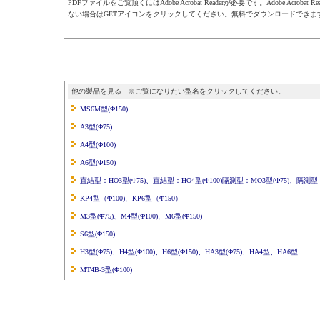
PDFファイルをご覧頂くにはAdobe Acrobat Readerが必要です。Adobe Acrobat R
ない場合はGETアイコンをクリックしてください。無料でダウンロードできま
他の製品を見る ※ご覧になりたい型名をクリックしてください。
MS6M型(Φ150)
A3型(Φ75)
A4型(Φ100)
A6型(Φ150)
直結型：HO3型(Φ75)、直結型：HO4型(Φ100)隔測型：MO3型(Φ75)、隔測型：
KP4型（Φ100)、KP6型（Φ150）
M3型(Φ75)、M4型(Φ100)、M6型(Φ150)
S6型(Φ150)
H3型(Φ75)、H4型(Φ100)、H6型(Φ150)、HA3型(Φ75)、HA4型、HA6型
MT4B-3型(Φ100)