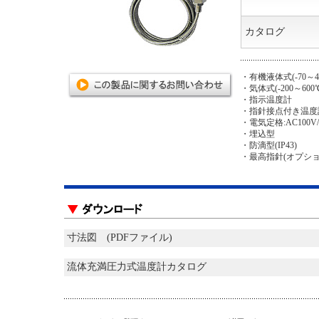
カタログ
・有機液体式(-70～4
・気体式(-200～600
・指示温度計
・指針接点付き温度
・電気定格:AC100V/0
・埋込型
・防滴型(IP43)
・最高指針(オプショ
寸法図 (PDFファイル)
流体充満圧力式温度計カタログ