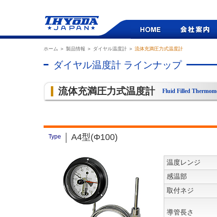
ホーム
＞
製品情報
＞
ダイヤル温度計
＞
流体充満圧力式温度計
ダイヤル温度計 ラインナップ
流体充満圧力式温度計
Fluid Filled Thermom
A4型(Φ100)
Type
温度レンジ
感温部
取付ネジ
導管長さ