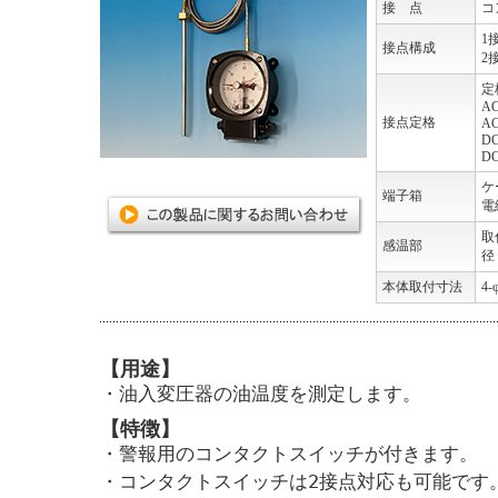
接 点
コ
1
接点構成
2
定
A
接点定格
A
D
D
ケ
端子箱
電
取
感温部
径
本体取付寸法
4-
【用途】
・油入変圧器の油温度を測定します。
【特徴】
・警報用のコンタクトスイッチが付きます。
・コンタクトスイッチは2接点対応も可能です