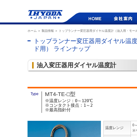
ホーム
＞
製品情報
＞
トップランナー変圧器用ダイヤル温度計（油入用・モー
トップランナー変圧器用ダイヤル温
ド用） ラインナップ
油入変圧器用ダイヤル温度計
MT4-TE-□型
Type
※温度レンジ：0～120℃
※コンタクト接点：1～2
※最高指針付
0
温度レンジ
※