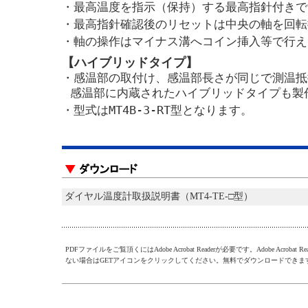
・最高温度を指示（保持）する最高指針付きで
・最高指針確認後のリセットは中央の軸を回転
・軸の操作はマイナス溝へコイン挿入等で行え
【ハイブリッドタイプ】
・感温部の取付け、感温部長さが同じで測温抵
感温部に内蔵されたハイブリッドタイプも製
・型式はMT4B-3-RT型となります。
ダイヤル温度計取扱説明書（MT4-TE-□型）
PDFファイルをご覧頂くにはAdobe Acrobat Readerが必要です。Adobe Acrobat R
ない場合はGETアイコンをクリックしてください。無料でダウンロードできま