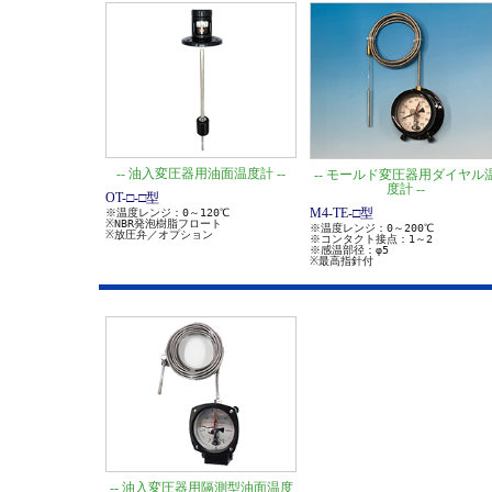
-- 油入変圧器用油面温度計 --
-- モールド変圧器用ダイヤル
度計 --
OT-□-□型
M4-TE-□型
※温度レンジ：0～120℃
※NBR発泡樹脂フロート
※温度レンジ：0～200℃
※放圧弁／オプション
※コンタクト接点：1～2
※感温部径：φ5
※最高指針付
-- 油入変圧器用隔測型油面温度