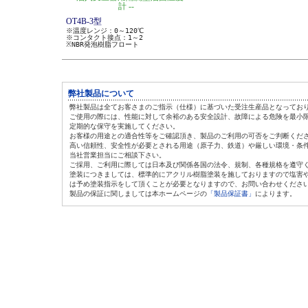
計 --
OT4B-3型
※温度レンジ：0～120℃
※コンタクト接点：1～2
※NBR発泡樹脂フロート
弊社製品について
弊社製品は全てお客さまのご指示（仕様）に基づいた受注生産品となってお
ご使用の際には、性能に対して余裕のある安全設計、故障による危険を最小
定期的な保守を実施してください。
お客様の用途との適合性等をご確認頂き、製品のご利用の可否をご判断くだ
高い信頼性、安全性が必要とされる用途（原子力、鉄道）や厳しい環境・条
当社営業担当にご相談下さい。
ご採用、ご利用に際しては日本及び関係各国の法令、規制、各種規格を遵守
塗装につきましては、標準的にアクリル樹脂塗装を施しておりますので塩害
は
予め塗装指示をして頂くことが必要となりますので、お問い合わせくださ
製品の保証に関しましては本ホームページの
「製品保証書」
によります。