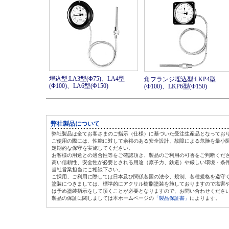
埋込型:LA3型(Φ75)、LA4型
角フランジ埋込型:LKP4型
(Φ100)、LA6型(Φ150)
(Φ100)、LKP6型(Φ150)
弊社製品について
弊社製品は全てお客さまのご指示（仕様）に基づいた受注生産品となってお
ご使用の際には、性能に対して余裕のある安全設計、故障による危険を最小
定期的な保守を実施してください。
お客様の用途との適合性等をご確認頂き、製品のご利用の可否をご判断くだ
高い信頼性、安全性が必要とされる用途（原子力、鉄道）や厳しい環境・条
当社営業担当にご相談下さい。
ご採用、ご利用に際しては日本及び関係各国の法令、規制、各種規格を遵守
塗装につきましては、標準的にアクリル樹脂塗装を施しておりますので塩害
は
予め塗装指示をして頂くことが必要となりますので、お問い合わせくださ
製品の保証に関しましては本ホームページの
「製品保証書」
によります。