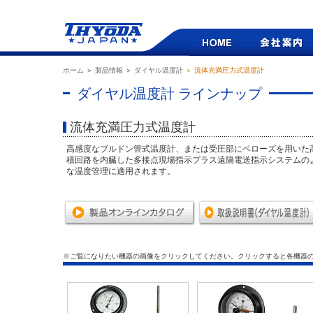
ホーム
＞
製品情報
＞
ダイヤル温度計
＞ 流体充満圧力式温度計
ダイヤル温度計 ラインナップ
流体充満圧力式温度計
高感度なブルドン管式温度計、または受圧部にベローズを用いた
積回路を内臓した多接点現場指示プラス遠隔電送指示システムの
な温度管理に適用されます。
※ご覧になりたい機器の画像をクリックしてください。クリックすると各機器