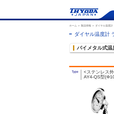
ホーム
＞
製品情報
＞
ダイヤル温度計
ダイヤル温度計 
バイメタル式温
<ステンレス外
Type
AY4-QS型(Φ1