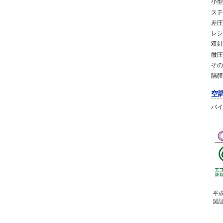
小型
ステ
差圧
レシ
双針
微圧
その
隔膜
空
バイ
平成
認