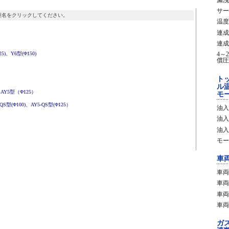
サー
型名をクリックしてください。
温度
連成
連成
5)、Y6型(Φ150)
4～
償圧
ト
ル
AY5型（Φ125）
モ
(Φ100)、AY5-QS型(Φ125）
油入
油入
油入
モー
車
車両
車両
車両
車両
ガ