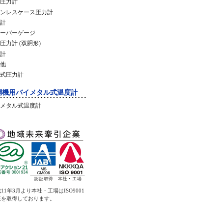
圧力計
ンレスケース圧力計
計
ーバーゲージ
圧力計 (双胴形)
計
他
式圧力計
調機用バイメタル式温度計
メタル式温度計
11年3月より本社・工場はISO9001
証を取得しております。