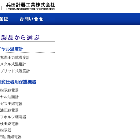
｜
イヤル温度計
充満圧力式温度計
メタル式温度計
ブリッド式温度計
型変圧器用保護機器
指示継電器
ヤル油面計
ガス圧継電器
油圧継電器
フホルツ継電器
検出継電器
指示器
C用油流継電器