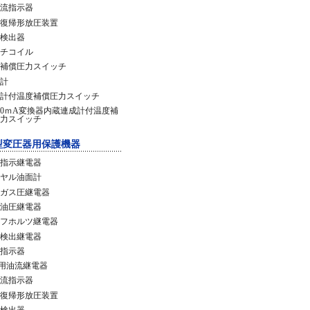
流指示器
復帰形放圧装置
検出器
チコイル
補償圧力スイッチ
計
計付温度補償圧力スイッチ
20ｍA変換器内蔵連成計付温度補
力スイッチ
型変圧器用保護機器
指示継電器
ヤル油面計
ガス圧継電器
油圧継電器
フホルツ継電器
検出継電器
指示器
C用油流継電器
流指示器
復帰形放圧装置
検出器