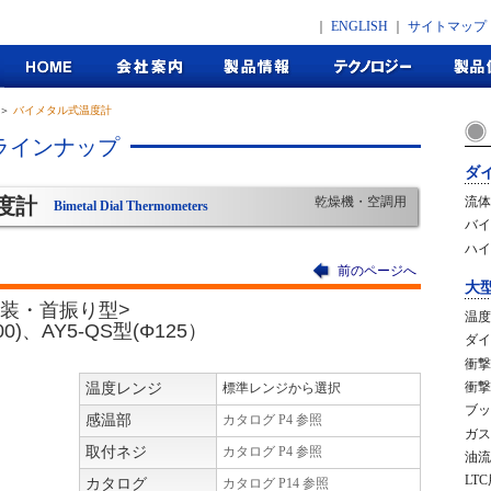
｜
ENGLISH
｜
サイトマップ
＞
バイメタル式温度計
ラインナップ
ダ
度計
乾燥機・空調用
流体
Bimetal Dial Thermometers
バイ
ハイ
前のページへ
大
装・首振り型>
温度
00)、AY5-QS型(Φ125）
ダイ
衝撃
衝撃
温度レンジ
標準レンジから選択
ブッ
感温部
カタログ P4 参照
ガス
取付ネジ
カタログ P4 参照
油流
LT
カタログ
カタログ P14 参照