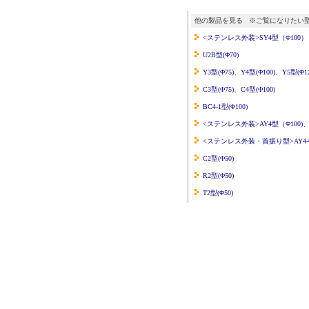
他の製品を見る ※ご覧になりたい
<ステンレス外装>SY4型（Φ100）
U2B型(Φ70)
Y3型(Φ75)、Y4型(Φ100)、Y5型(Φ12
C3型(Φ75)、C4型(Φ100)
BC4-1型(Φ100)
<ステンレス外装>AY4型（Φ100)、
<ステンレス外装・首振り型>AY4-QS型
C2型(Φ50)
R2型(Φ50)
T2型(Φ50)