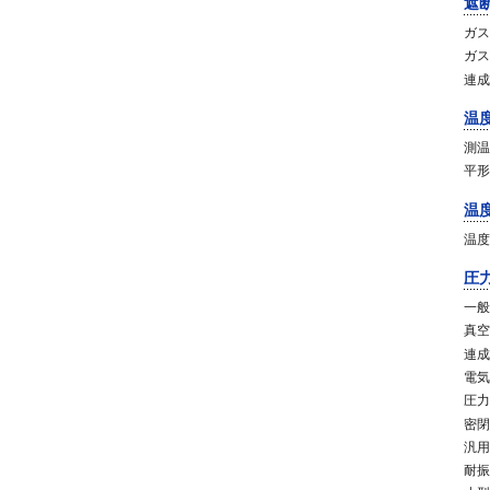
遮
ガス
ガス
連成
温
測温
平形
温
温度
圧
一般
真空
連成
電気
圧力
密閉
汎用
耐振