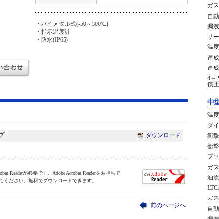
ガス
自動
・バイメタル式(-50～500℃)
漏洩
・指示温度計
サー
・防水(IP65)
温度
連成
連成
4～
償圧
中
温度
ダイ
グ
ダウンロード
衝撃
衝撃
ブッ
ガス
t Readerが必要です。Adobe Acrobat Readerをお持ちで
油流
してください。無料でダウンロードできます。
LT
ガス
前のページへ
自動
漏洩