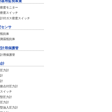
断器用監視装置
密度モニター
密度スイッチ
計付ガス密度スイッチ
度センサ
抵抗体
測温抵抗体
度計用保護管
計用保護管
力計
圧力計
計
計
接点付圧力計
スイッチ
型圧力計
圧力計
型油入圧力計