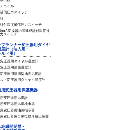
チコイル
補償圧力スイッチ
計
計付温度補償圧力スイッチ
20ｍA変換器内蔵連成計付温度補
力スイッチ
ップランナー変圧器用ダイヤ
温度計（油入用・
ールド用）
変圧器用ダイヤル温度計
変圧器用油面温度計
変圧器用隔測型油面温度計
ルド変圧器用ダイヤル温度計
両用変圧器用保護機器
用変圧器用温度計
用変圧器用温度検出器
用変圧器用油流指示器
用変圧器用自動復帰形放圧装置
ス絶縁開閉器・