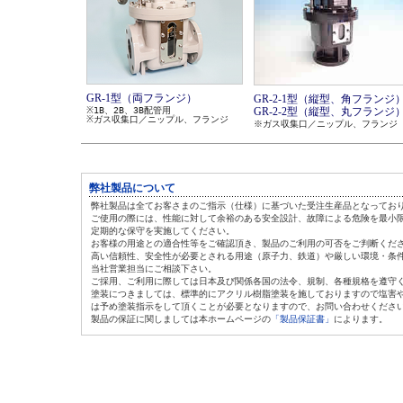
GR-1型（両フランジ）
GR-2-1型（縦型、角フランジ
GR-2-2型（縦型、丸フランジ
※1B、2B、3B配管用
※ガス収集口／ニップル、フランジ
※ガス収集口／ニップル、フランジ
弊社製品について
弊社製品は全てお客さまのご指示（仕様）に基づいた受注生産品となってお
ご使用の際には、性能に対して余裕のある安全設計、故障による危険を最小
定期的な保守を実施してください。
お客様の用途との適合性等をご確認頂き、製品のご利用の可否をご判断くだ
高い信頼性、安全性が必要とされる用途（原子力、鉄道）や厳しい環境・条
当社営業担当にご相談下さい。
ご採用、ご利用に際しては日本及び関係各国の法令、規制、各種規格を遵守
塗装につきましては、標準的にアクリル樹脂塗装を施しておりますので塩害
は
予め塗装指示をして頂くことが必要となりますので、お問い合わせくださ
製品の保証に関しましては本ホームページの
「製品保証書」
によります。