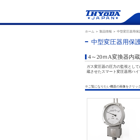
ホーム
＞
製品情報
＞
中型変圧器用保
中型変圧器用保護
4～20ｍA変換器
ガス変圧器の圧力の監視として
蔵させたスマート変圧器用ハイ
※ご覧になりたい機器の画像をクリッ