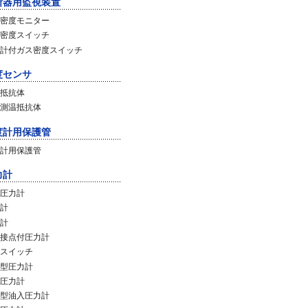
断器用監視装置
密度モニター
密度スイッチ
計付ガス密度スイッチ
度センサ
抵抗体
測温抵抗体
度計用保護管
計用保護管
力計
圧力計
計
計
接点付圧力計
スイッチ
型圧力計
圧力計
型油入圧力計