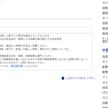
ガス
自動
漏洩
サー
温度
連成
連成
仕様）に基づいた受注生産品となっております。
4～
のある安全設計、故障による危険を最小限にする安全対策、
償圧
頂き、製品のご利用の可否をご判断ください。
用途（原子力、鉄道）や厳しい環境・条件でのご使用については
中
関係各国の法令、規制、各種規格を遵守ください。
温度
リル樹脂塗装を施しておりますので塩害や腐食環境等におけるご使用に関しまして
ダイ
要となりますので、お問い合わせください。
ページの
「製品保証書」
によります。
衝撃
衝撃
ブッ
このページのトップへ
ガス
油流
LT
ガス
自動
漏洩