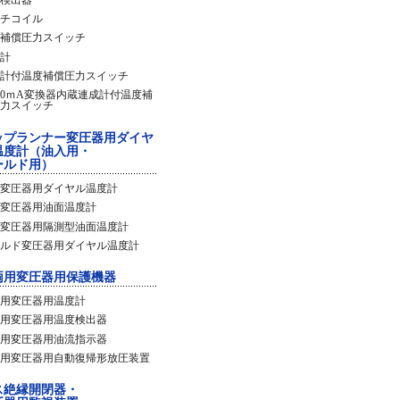
チコイル
補償圧力スイッチ
計
計付温度補償圧力スイッチ
20ｍA変換器内蔵連成計付温度補
力スイッチ
ップランナー変圧器用ダイヤ
温度計（油入用・
ールド用）
変圧器用ダイヤル温度計
変圧器用油面温度計
変圧器用隔測型油面温度計
ルド変圧器用ダイヤル温度計
両用変圧器用保護機器
用変圧器用温度計
用変圧器用温度検出器
用変圧器用油流指示器
用変圧器用自動復帰形放圧装置
ス絶縁開閉器・