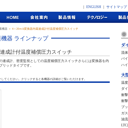
｜
ENGLISH
｜
サイトマップ
護機器
＞ 4～20ｍA変換器内蔵連成計付温度補償圧力スイッチ
機器 ラインナップ
ダ
内蔵連成計付温度補償圧力スイッチ
流体
バイ
の連成計、密度監視としての温度補償圧力スイッチさらには変換器を内
ハイ
ブリッドタイプです。
大
クしてください。クリックすると各機器の詳細がご覧いただけます。
温度
ダイ
衝撃
衝撃
ブッ
ガス
油流
LT