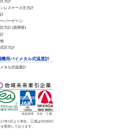
圧力計
ンレスケース圧力計
計
ーバーゲージ
圧力計 (双胴形)
計
他
式圧力計
調機用バイメタル式温度計
メタル式温度計
11年3月より本社・工場はISO9001
証を取得しております。