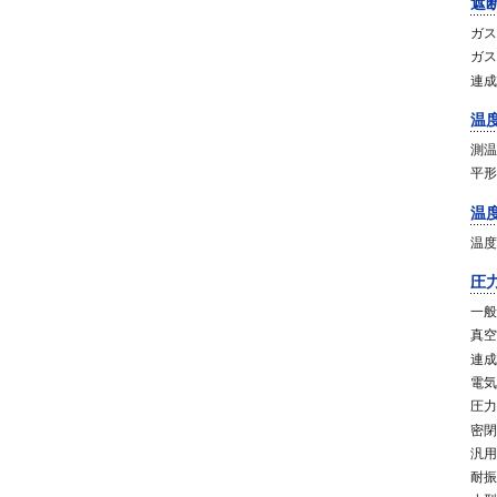
遮
ガス
ガス
連成
温
測温
平形
温
温度
圧
一般
真空
連成
電気
圧力
密閉
汎用
耐振