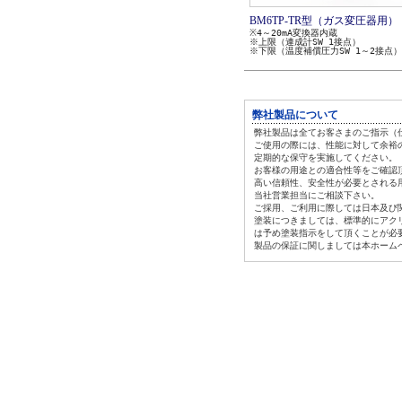
BM6TP-TR型（ガス変圧器用）
※4～20mA変換器内蔵
※上限（連成計SW 1接点）
※下限（温度補償圧力SW 1～2接点）
弊社製品について
弊社製品は全てお客さまのご指示（
ご使用の際には、性能に対して余裕
定期的な保守を実施してください。
お客様の用途との適合性等をご確認
高い信頼性、安全性が必要とされる
当社営業担当にご相談下さい。
ご採用、ご利用に際しては日本及び
塗装につきましては、標準的にアク
は
予め塗装指示をして頂くことが必
製品の保証に関しましては本ホーム