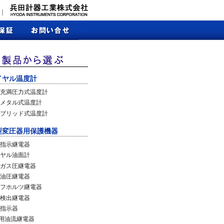
｜
イヤル温度計
充満圧力式温度計
メタル式温度計
ブリッド式温度計
型変圧器用保護機器
指示継電器
ヤル油面計
ガス圧継電器
油圧継電器
フホルツ継電器
検出継電器
指示器
C用油流継電器