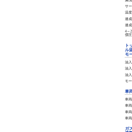
サー
温度
連成
連成
4～
償圧
ト
ル
モ
油入
油入
油入
モー
車
車両
車両
車両
車両
ガ