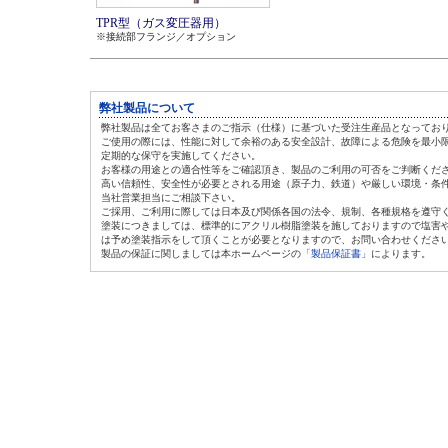
TPR型（ガス変圧器用）
※接続部フランジ／オプション
弊社製品について
弊社製品は全てお客さまのご指示（仕様）に基づいた受注生産品となってお
ご使用の際には、性能に対して余裕のある安全設計、故障による危険を最小
定期的な保守を実施してください。
お客様の用途との適合性等をご確認頂き、製品のご利用の可否をご判断くだ
高い信頼性、安全性が必要とされる用途（原子力、鉄道）や厳しい環境・条
当社営業担当にご相談下さい。
ご採用、ご利用に際しては日本及び関係各国の法令、規制、各種規格を遵守
塗装につきましては、標準的にアクリル樹脂塗装を施しておりますので塩害
は
予め塗装指示をして頂くことが必要となりますので、お問い合わせくださ
製品の保証に関しましては本ホームページの
「製品保証書」
によります。