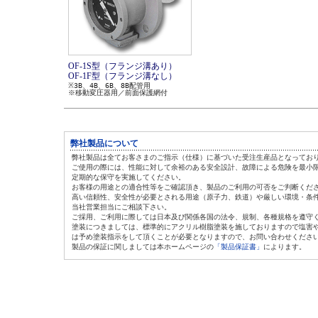
OF-1S型（フランジ溝あり）
OF-1F型（フランジ溝なし）
※3B、4B、6B、8B配管用
※移動変圧器用／前面保護網付
弊社製品について
弊社製品は全てお客さまのご指示（仕様）に基づいた受注生産品となってお
ご使用の際には、性能に対して余裕のある安全設計、故障による危険を最小
定期的な保守を実施してください。
お客様の用途との適合性等をご確認頂き、製品のご利用の可否をご判断くだ
高い信頼性、安全性が必要とされる用途（原子力、鉄道）や厳しい環境・条
当社営業担当にご相談下さい。
ご採用、ご利用に際しては日本及び関係各国の法令、規制、各種規格を遵守
塗装につきましては、標準的にアクリル樹脂塗装を施しておりますので塩害
は
予め塗装指示をして頂くことが必要となりますので、お問い合わせくださ
製品の保証に関しましては本ホームページの
「製品保証書」
によります。