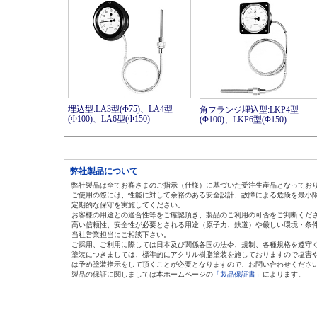
埋込型:LA3型(Φ75)、LA4型
角フランジ埋込型:LKP4型
(Φ100)、LA6型(Φ150)
(Φ100)、LKP6型(Φ150)
弊社製品について
弊社製品は全てお客さまのご指示（仕様）に基づいた受注生産品となってお
ご使用の際には、性能に対して余裕のある安全設計、故障による危険を最小
定期的な保守を実施してください。
お客様の用途との適合性等をご確認頂き、製品のご利用の可否をご判断くだ
高い信頼性、安全性が必要とされる用途（原子力、鉄道）や厳しい環境・条
当社営業担当にご相談下さい。
ご採用、ご利用に際しては日本及び関係各国の法令、規制、各種規格を遵守
塗装につきましては、標準的にアクリル樹脂塗装を施しておりますので塩害
は
予め塗装指示をして頂くことが必要となりますので、お問い合わせくださ
製品の保証に関しましては本ホームページの
「製品保証書」
によります。