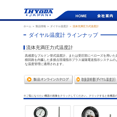
ホーム
＞
製品情報
＞
ダイヤル温度計
＞ 流体充満圧力式温度計
ダイヤル温度計 ラインナップ
流体充満圧力式温度計
高感度なブルドン管式温度計、または受圧部にベローズを用いた
積回路を内臓した多接点現場指示プラス遠隔電送指示システムの
な温度管理に適用されます。
※ご覧になりたい機器の画像をクリックしてください。クリックすると各機器