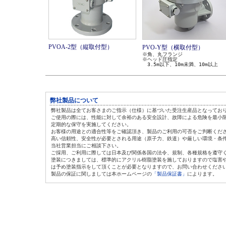
PVOA-2型（縦取付型）
PVO-Y型（横取付型）
※角、丸フランジ
※ヘッド圧指定
3.5m以下、10m未満、10m以上
弊社製品について
弊社製品は全てお客さまのご指示（仕様）に基づいた受注生産品となってお
ご使用の際には、性能に対して余裕のある安全設計、故障による危険を最小
定期的な保守を実施してください。
お客様の用途との適合性等をご確認頂き、製品のご利用の可否をご判断くだ
高い信頼性、安全性が必要とされる用途（原子力、鉄道）や厳しい環境・条
当社営業担当にご相談下さい。
ご採用、ご利用に際しては日本及び関係各国の法令、規制、各種規格を遵守
塗装につきましては、標準的にアクリル樹脂塗装を施しておりますので塩害
は
予め塗装指示をして頂くことが必要となりますので、お問い合わせくださ
製品の保証に関しましては本ホームページの
「製品保証書」
によります。