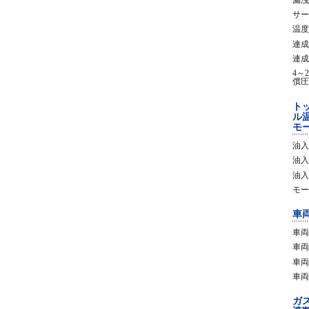
サー
温度
連成
連成
4～
償圧
ト
ル
モ
油入
油入
油入
モー
車
車両
車両
車両
車両
ガ