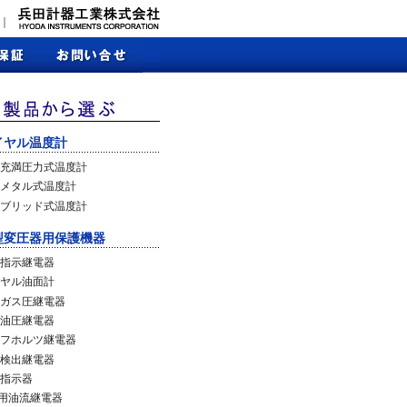
｜
イヤル温度計
充満圧力式温度計
メタル式温度計
ブリッド式温度計
型変圧器用保護機器
指示継電器
ヤル油面計
ガス圧継電器
油圧継電器
フホルツ継電器
検出継電器
指示器
C用油流継電器