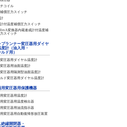
チコイル
補償圧力スイッチ
計
計付温度補償圧力スイッチ
20ｍA変換器内蔵連成計付温度補
力スイッチ
ップランナー変圧器用ダイヤ
温度計（油入用・
ールド用）
変圧器用ダイヤル温度計
変圧器用油面温度計
変圧器用隔測型油面温度計
ルド変圧器用ダイヤル温度計
両用変圧器用保護機器
用変圧器用温度計
用変圧器用温度検出器
用変圧器用油流指示器
用変圧器用自動復帰形放圧装置
ス絶縁開閉器・