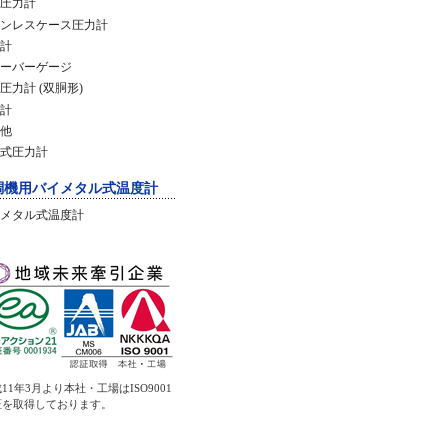
圧力計
ンレスケース圧力計
計
ーバーゲージ
圧力計 (双胴形)
計
他
式圧力計
調機用バイメタル式温度計
メタル式温度計
11年3月より本社・工場はISO9001
証を取得しております。