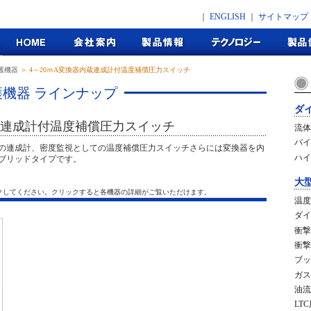
｜
ENGLISH
｜
サイトマップ
護機器
＞ 4～20ｍA変換器内蔵連成計付温度補償圧力スイッチ
機器 ラインナップ
ダ
内蔵連成計付温度補償圧力スイッチ
流体
バイ
の連成計、密度監視としての温度補償圧力スイッチさらには変換器を内
ハイ
ブリッドタイプです。
大
クしてください。クリックすると各機器の詳細がご覧いただけます。
温度
ダイ
衝撃
衝撃
ブッ
ガス
油流
LT