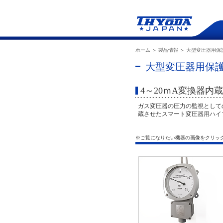
ホーム
＞
製品情報
＞
大型変圧器用保
大型変圧器用保護
4～20ｍA変換器
ガス変圧器の圧力の監視として
蔵させたスマート変圧器用ハイ
※ご覧になりたい機器の画像をクリッ