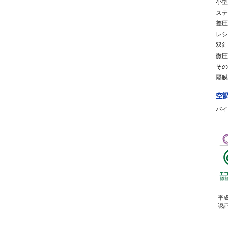
小型
ステ
差圧
レシ
双針
微圧
その
隔膜
空
バイ
平成
認