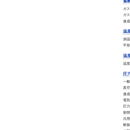
遮
ガス
ガス
連成
温
測温
平形
温
温度
圧
一般
真空
連成
電気
圧力
密閉
汎用
耐振