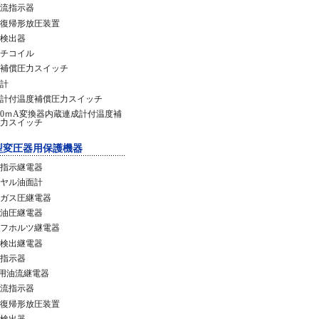
流指示器
復帰形放圧装置
検出器
チコイル
補償圧力スイッチ
計
計付温度補償圧力スイッチ
20ｍA変換器内蔵連成計付温度補
力スイッチ
型変圧器用保護機器
指示継電器
ヤル油面計
ガス圧継電器
油圧継電器
フホルツ継電器
検出継電器
指示器
C用油流継電器
流指示器
復帰形放圧装置
検出器