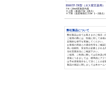
BM6TP-TR型（ガス変圧器用）
※4～20mA変換器内蔵
※上限（連成計SW 1接点）
※下限（温度補償圧力SW 1～2接点）
弊社製品について
弊社製品は全てお客さまのご指示（
ご使用の際には、性能に対して余裕
定期的な保守を実施してください。
お客様の用途との適合性等をご確認
高い信頼性、安全性が必要とされる
当社営業担当にご相談下さい。
ご採用、ご利用に際しては日本及び
塗装につきましては、標準的にアク
は
予め塗装指示をして頂くことが必
製品の保証に関しましては本ホーム