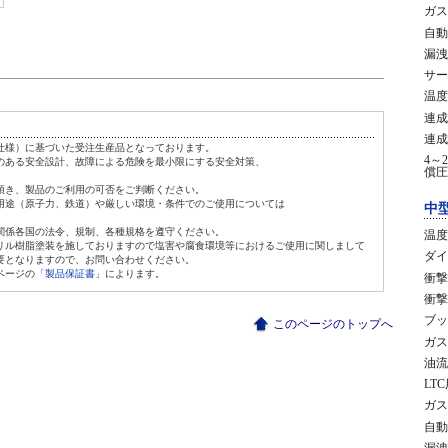
ガス
自動
漏洩
サー
温度
連成
連成
仕様）に基づいた受注生産品となっております。
4～
のある安全設計、故障による危険を最小限にする安全対策、
償圧
頂き、製品のご利用の可否をご判断ください。
用途（原子力、鉄道）や厳しい環境・条件でのご使用については
中
関係各国の法令、規制、各種規格を遵守ください。
温度
リル樹脂塗装を施しておりますので塩害や腐食環境等におけるご使用に関しまして
ダイ
要となりますので、お問い合わせください。
ページの
「製品保証書」
によります。
衝撃
衝撃
ブッ
このページのトップへ
ガス
油流
LT
ガス
自動
漏洩