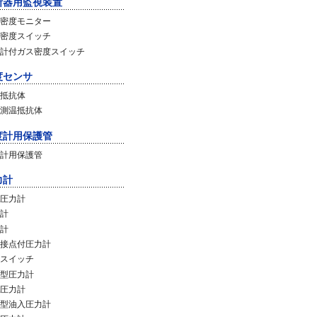
断器用監視装置
密度モニター
密度スイッチ
計付ガス密度スイッチ
度センサ
抵抗体
測温抵抗体
度計用保護管
計用保護管
力計
圧力計
計
計
接点付圧力計
スイッチ
型圧力計
圧力計
型油入圧力計