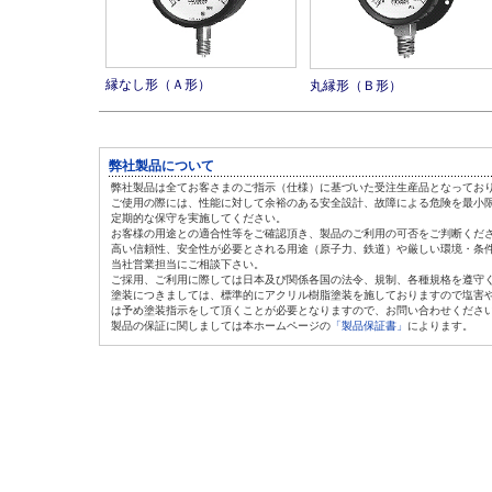
縁なし形（Ａ形）
丸縁形（Ｂ形）
弊社製品について
弊社製品は全てお客さまのご指示（仕様）に基づいた受注生産品となってお
ご使用の際には、性能に対して余裕のある安全設計、故障による危険を最小
定期的な保守を実施してください。
お客様の用途との適合性等をご確認頂き、製品のご利用の可否をご判断くだ
高い信頼性、安全性が必要とされる用途（原子力、鉄道）や厳しい環境・条
当社営業担当にご相談下さい。
ご採用、ご利用に際しては日本及び関係各国の法令、規制、各種規格を遵守
塗装につきましては、標準的にアクリル樹脂塗装を施しておりますので塩害
は
予め塗装指示をして頂くことが必要となりますので、お問い合わせくださ
製品の保証に関しましては本ホームページの
「製品保証書」
によります。