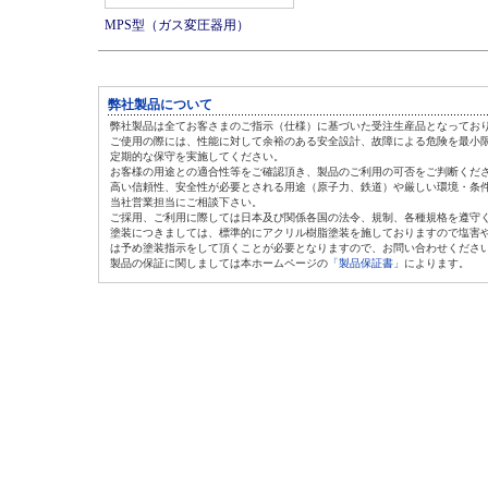
MPS型（ガス変圧器用）
弊社製品について
弊社製品は全てお客さまのご指示（仕様）に基づいた受注生産品となってお
ご使用の際には、性能に対して余裕のある安全設計、故障による危険を最小
定期的な保守を実施してください。
お客様の用途との適合性等をご確認頂き、製品のご利用の可否をご判断くだ
高い信頼性、安全性が必要とされる用途（原子力、鉄道）や厳しい環境・条
当社営業担当にご相談下さい。
ご採用、ご利用に際しては日本及び関係各国の法令、規制、各種規格を遵守
塗装につきましては、標準的にアクリル樹脂塗装を施しておりますので塩害
は
予め塗装指示をして頂くことが必要となりますので、お問い合わせくださ
製品の保証に関しましては本ホームページの
「製品保証書」
によります。